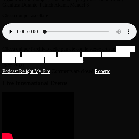
Gianluca Durante, Patrick Akami, Manuel S
Clicca qui per ascoltare
Clicca qui per l'archivio delle puntate con lo stesso artista:
Alex Pari
Coldplay
Gianluca Durante
Lollo Conti
Manuel S
Mark Lanzetta
Violin
Patrick Akami
Robert-Eno Relight
28/02/2021
Podcast Relight My Fire
Comments are closed
Roberto
Live International Events