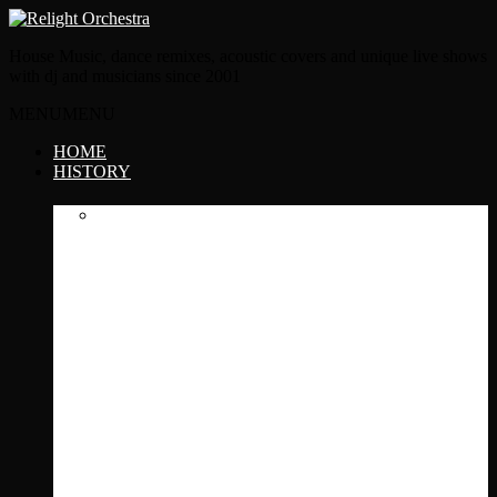
House Music, dance remixes, acoustic covers and unique live shows
with dj and musicians since 2001
MENU
MENU
HOME
HISTORY