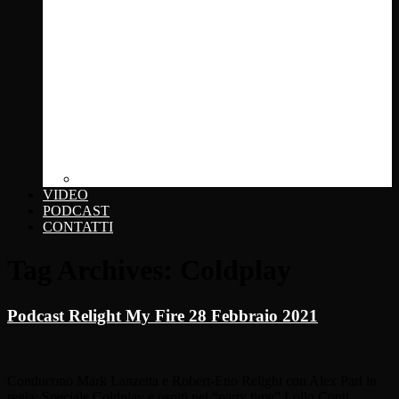
Click... + photo
VIDEO
PODCAST
CONTATTI
Tag Archives:
Coldplay
Podcast Relight My Fire 28 Febbraio 2021
Conducono Mark Lanzetta e Robert-Eno Relight con Alex Pari in
regia: Speciale Coldplay e ospiti nel “party time” Lollo Conti,