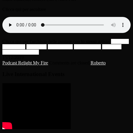
Clicca qui per ascoltare
Clicca qui per l'archivio delle puntate con lo stesso artista:
Alex Pari
Double Dee
Gary Caos
mark lanzetta
Nicola Fasano
robert-eno
Umberto Balzanelli
15/12/2019
Podcast Relight My Fire
Comments are closed
Roberto
Live International Events