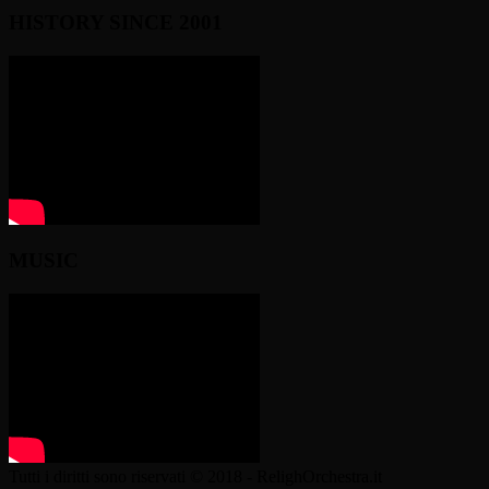
HISTORY SINCE 2001
MUSIC
Tutti i diritti sono riservati © 2018 - RelighOrchestra.it