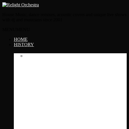
House Music, dance remixes, acoustic covers and unique live shows
with dj and musicians since 2001
MENU
MENU
HOME
HISTORY