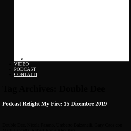
Click... + photo
VIDEO
PODCAST
CONTATTI
Tag Archives:
Double Dee
Podcast Relight My Fire: 15 Dicembre 2019
Double Dee, Nicola Fasano, Umberto Balzanelli, Gary Caos con
Mark Lanzetta, Robert-Eno e Alex Pari