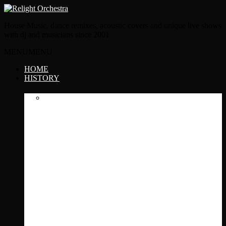
House Music, dance remixes, acoustic covers and unique live shows
with dj and musicians since 2001
MENU
MENU
HOME
HISTORY