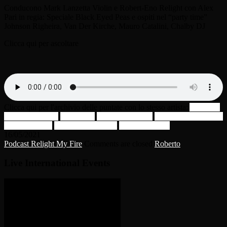
Conducono Mark Lanzetta Violin e Robert-Eno Relight con Alex
Pari in regia: Speciale Black Eyed Peas e ospiti nel “party time”
Johnson Righeira, Van Der Kirche, Mauro Catalini, Chalby DJ
Clicca qui per ascoltare
Clicca qui per l'archivio delle puntate con lo stesso artista:
Alex Pari
Black Eyed Peas
Chalby DJ
Johnson Righeira
Mark Lanzetta Violin
Mauro Catalini
Robert-Eno Relight
Van Der Kirche
16/05/2021
Podcast Relight My Fire
Comments are closed
Roberto
Live International Events