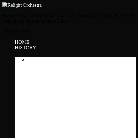
House Music, dance remixes, acoustic covers and unique live shows
with dj and musicians since 2001
MENU
MENU
HOME
HISTORY