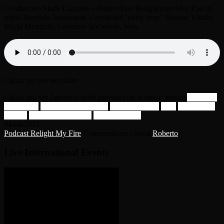
Conducono Mark Lanzetta e Robert-Eno Relight con Alex Pari in
regia: Speciale Jamiroquai e ospiti nel “party time” Simone Vitullo,
Michi Mongelli, Salvatore Socievole, Neja
Clicca qui per ascoltare
Clicca qui per l'archivio delle puntate con lo stesso artista:
Alex Pari
Jamiroquai
Mark Lanzetta Violin
Michi Mongelli
Neja
Robert-Eno
Relight
Salvatore Socievole
Simone Vitullo
04/04/2021
Podcast Relight My Fire
Comments are closed
Roberto
Live International Events